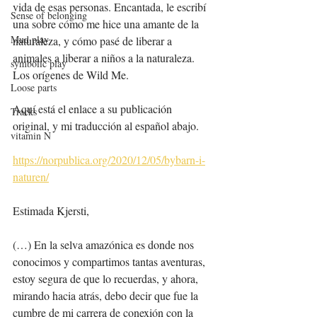
vida de esas personas. Encantada, le escribí 
Sense of belonging
una sobre cómo me hice una amante de la 
Mud play
naturaleza, y cómo pasé de liberar a 
animales a liberar a niños a la naturaleza. 
symbolic play
Los orígenes de Wild Me.
Loose parts
Aquí está el enlace a su publicación 
Tracks
original, y mi traducción al español abajo.
vitamin N
https://norpublica.org/2020/12/05/bybarn-i-
naturen/
Estimada Kjersti,
(…) En la selva amazónica es donde nos 
conocimos y compartimos tantas aventuras, 
estoy segura de que lo recuerdas, y ahora, 
mirando hacia atrás, debo decir que fue la 
cumbre de mi carrera de conexión con la 