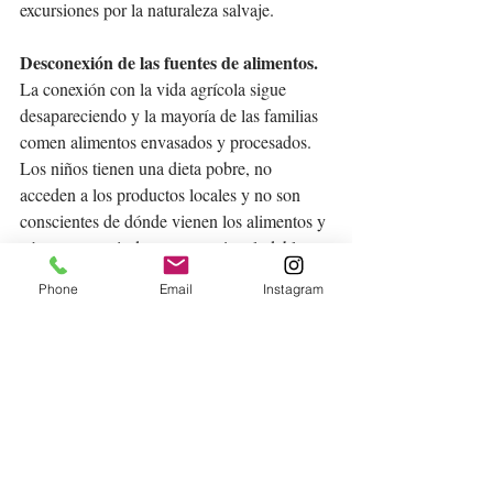
excursiones por la naturaleza salvaje.
Desconexión de las fuentes de alimentos.
La conexión con la vida agrícola sigue 
desapareciendo y la mayoría de las familias 
comen alimentos envasados ​​y procesados. 
Los niños tienen una dieta pobre, no 
acceden a los productos locales y no son 
conscientes de dónde vienen los alimentos y 
cómo consumir de manera más saludable en 
el futuro. Es imprescindible llevarlos a la 
Phone
Email
Instagram
naturaleza y al entorno rural.
Y luego está la ignorancia
; el hecho de 
que, en general, los mismos padres no 
conocen las zonas boscosas verdes cercanas 
a sus pueblos y ciudades, así que no van. Y 
estoy hablando de espacios verdes que en la 
Cataluña rural son accesibles, seguros, 