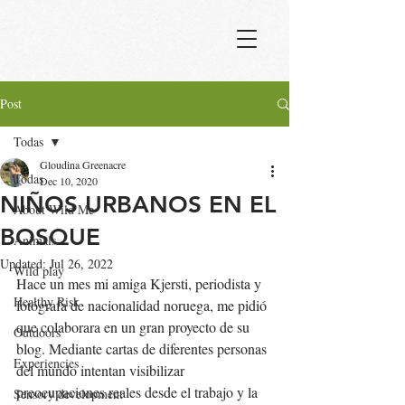
Post
Todas
Gloudina Greenacre
Todas
Dec 10, 2020
NIÑOS URBANOS EN EL
About Wild Me
BOSQUE
Animals
Updated:
Jul 26, 2022
Wild play
Hace un mes mi amiga Kjersti, periodista y 
Healthy Risk
fotógrafa de nacionalidad noruega, me pidió 
que colaborara en un gran proyecto de su 
Outdoors
blog. Mediante cartas de diferentes personas 
Experiencies
del mundo intentan visibilizar 
preocupaciones reales desde el trabajo y la 
Sensory development